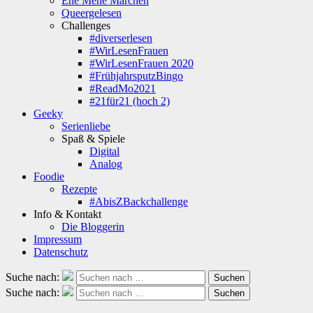
Ene Mene Märchen
Queergelesen
Challenges
#diverserlesen
#WirLesenFrauen
#WirLesenFrauen 2020
#FrühjahrsputzBingo
#ReadMo2021
#21für21 (hoch 2)
Geeky
Serienliebe
Spaß & Spiele
Digital
Analog
Foodie
Rezepte
#AbisZBackchallenge
Info & Kontakt
Die Bloggerin
Impressum
Datenschutz
Suche nach:
Suchen
Suche nach:
Suchen