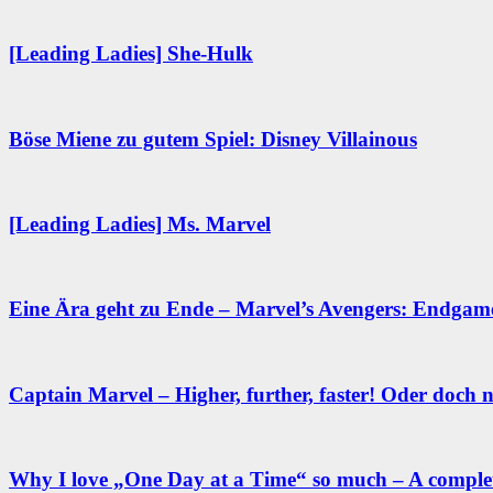
[Leading Ladies] She-Hulk
Böse Miene zu gutem Spiel: Disney Villainous
[Leading Ladies] Ms. Marvel
Eine Ära geht zu Ende – Marvel’s Avengers: Endgam
Captain Marvel – Higher, further, faster! Oder doch n
Why I love „One Day at a Time“ so much – A complete