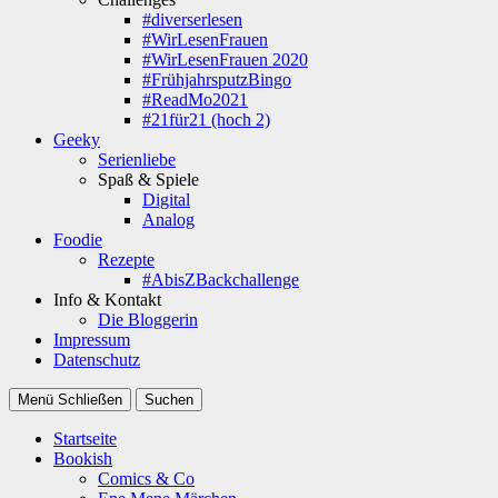
#diverserlesen
#WirLesenFrauen
#WirLesenFrauen 2020
#FrühjahrsputzBingo
#ReadMo2021
#21für21 (hoch 2)
Geeky
Serienliebe
Spaß & Spiele
Digital
Analog
Foodie
Rezepte
#AbisZBackchallenge
Info & Kontakt
Die Bloggerin
Impressum
Datenschutz
Menü
Schließen
Suchen
Startseite
Bookish
Comics & Co