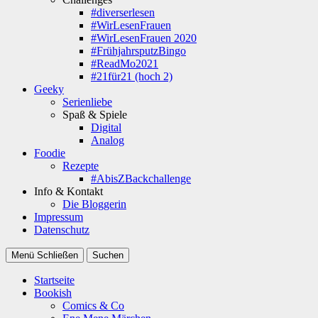
#diverserlesen
#WirLesenFrauen
#WirLesenFrauen 2020
#FrühjahrsputzBingo
#ReadMo2021
#21für21 (hoch 2)
Geeky
Serienliebe
Spaß & Spiele
Digital
Analog
Foodie
Rezepte
#AbisZBackchallenge
Info & Kontakt
Die Bloggerin
Impressum
Datenschutz
Menü
Schließen
Suchen
Startseite
Bookish
Comics & Co