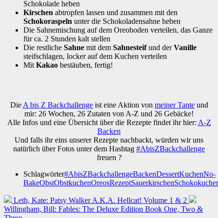
Schokolade heben
Kirschen
abtropfen lassen und zusammen mit den
Schokoraspeln
unter die Schokoladensahne heben
Die Sahnemischung auf dem Oreoboden verteilen, das Ganze
für ca. 2 Stunden kalt stellen
Die restliche
Sahne
mit dem
Sahnesteif
und der
Vanille
steifschlagen, locker auf dem Kuchen verteilen
Mit
Kakao
bestäuben, fertig!
Die
A bis Z Backchallenge
ist eine Aktion von
meiner Tante
und
mir: 26 Wochen, 26 Zutaten von A-Z und 26 Gebäcke!
Alle Infos und eine Übersicht über die Rezepte findet ihr hier:
A-Z
Backen
Und falls ihr eins unserer Rezepte nachbackt, würden wir uns
natürlich über Fotos unter dem Hashtag
#AbisZBackchallenge
freuen ?
Schlagwörter
#AbisZBackchallenge
Backen
Dessert
Kuchen
No-
Bake
Obst
Obstkuchen
Oreos
Rezept
Sauerkirschen
Schokokuche
Leth, Kate: Patsy Walker A.K.A. Hellcat! Volume 1 & 2
Willingham, Bill: Fables: The Deluxe Edition Book One, Two &
Three