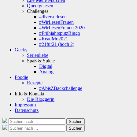
Ene Mene Märchen
Queergelesen
Challenges
#diverserlesen
#WirLesenFrauen
#WirLesenFrauen 2020
#FrühjahrsputzBingo
#ReadMo2021
#21für21 (hoch 2)
Geeky
Serienliebe
Spaß & Spiele
Digital
Analog
Foodie
Rezepte
#AbisZBackchallenge
Info & Kontakt
Die Bloggerin
Impressum
Datenschutz
Suche
Suchen
nach:
Suche
Suchen
nach: