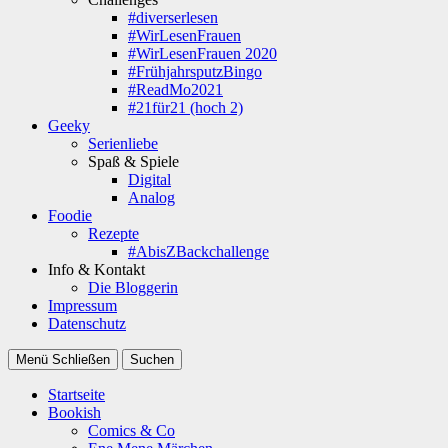
#diverserlesen
#WirLesenFrauen
#WirLesenFrauen 2020
#FrühjahrsputzBingo
#ReadMo2021
#21für21 (hoch 2)
Geeky
Serienliebe
Spaß & Spiele
Digital
Analog
Foodie
Rezepte
#AbisZBackchallenge
Info & Kontakt
Die Bloggerin
Impressum
Datenschutz
Menü
Schließen
Suchen
Startseite
Bookish
Comics & Co