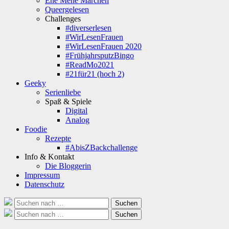
Ene Mene Märchen
Queergelesen
Challenges
#diverserlesen
#WirLesenFrauen
#WirLesenFrauen 2020
#FrühjahrsputzBingo
#ReadMo2021
#21für21 (hoch 2)
Geeky
Serienliebe
Spaß & Spiele
Digital
Analog
Foodie
Rezepte
#AbisZBackchallenge
Info & Kontakt
Die Bloggerin
Impressum
Datenschutz
Suche
Suchen
nach:
Suche
Suchen
nach: