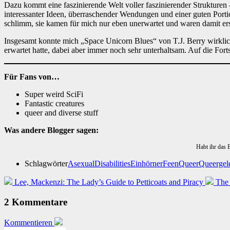
Dazu kommt eine faszinierende Welt voller faszinierender Strukturen
interessanter Ideen, überraschender Wendungen und einer guten Port
schlimm, sie kamen für mich nur eben unerwartet und waren damit ers
Insgesamt konnte mich „Space Unicorn Blues“ von T.J. Berry wirklich
erwartet hatte, dabei aber immer noch sehr unterhaltsam. Auf die For
Für Fans von…
Super weird SciFi
Fantastic creatures
queer and diverse stuff
Was andere Blogger sagen:
Habt ihr das 
Schlagwörter
Asexual
Disabilities
Einhörner
Feen
Queer
Queergel
Lee, Mackenzi: The Lady’s Guide to Petticoats and Piracy
The 
2 Kommentare
Kommentieren