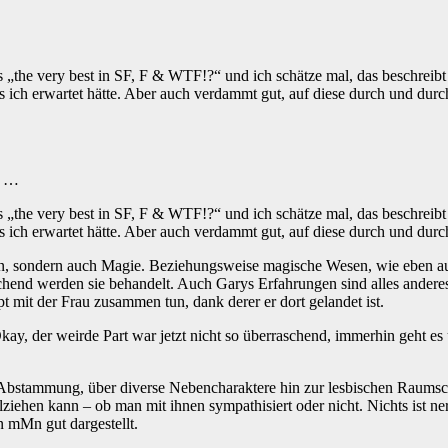
s „the very best in SF, F & WTF!?“ und ich schätze mal, das beschreib
ls ich erwartet hätte. Aber auch verdammt gut, auf diese durch und dur
l …
s „the very best in SF, F & WTF!?“ und ich schätze mal, das beschreib
ls ich erwartet hätte. Aber auch verdammt gut, auf diese durch und dur
, sondern auch Magie. Beziehungsweise magische Wesen, wie eben auc
hend werden sie behandelt. Auch Garys Erfahrungen sind alles anderes 
 mit der Frau zusammen tun, dank derer er dort gelandet ist.
y, der weirde Part war jetzt nicht so überraschend, immerhin geht es 
 Abstammung, über diverse Nebencharaktere hin zur lesbischen Raumsch
lziehen kann – ob man mit ihnen sympathisiert oder nicht. Nichts ist n
 mMn gut dargestellt.