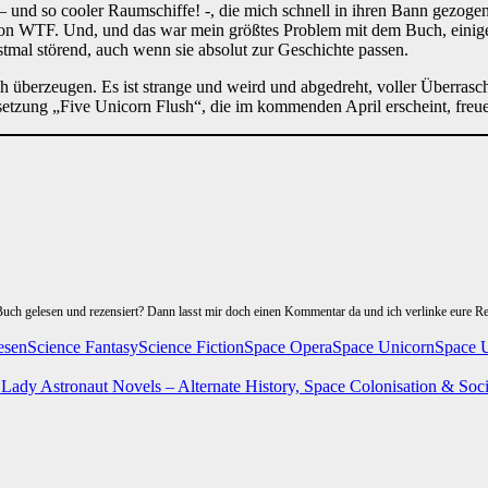
 – und so cooler Raumschiffe! -, die mich schnell in ihren Bann gezoge
ion WTF. Und, und das war mein größtes Problem mit dem Buch, einigen
tmal störend, auch wenn sie absolut zur Geschichte passen.
 überzeugen. Es ist strange und weird und abgedreht, voller Überrasch
tsetzung „Five Unicorn Flush“, die im kommenden April erscheint, freue
Buch gelesen und rezensiert? Dann lasst mir doch einen Kommentar da und ich verlinke eure Re
esen
Science Fantasy
Science Fiction
Space Opera
Space Unicorn
Space 
Lady Astronaut Novels – Alternate History, Space Colonisation & Soci