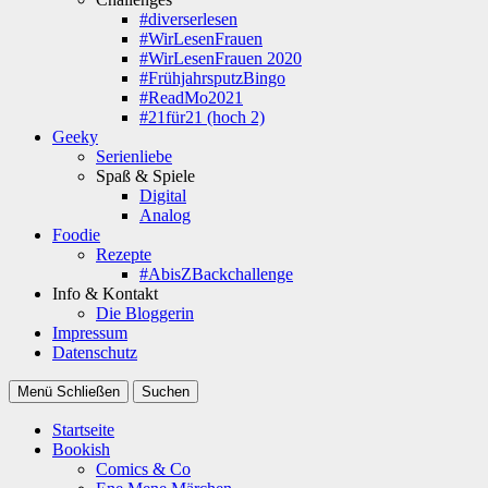
#diverserlesen
#WirLesenFrauen
#WirLesenFrauen 2020
#FrühjahrsputzBingo
#ReadMo2021
#21für21 (hoch 2)
Geeky
Serienliebe
Spaß & Spiele
Digital
Analog
Foodie
Rezepte
#AbisZBackchallenge
Info & Kontakt
Die Bloggerin
Impressum
Datenschutz
Menü
Schließen
Suchen
Startseite
Bookish
Comics & Co