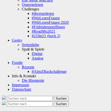
Ene Mene Märchen
Queergelesen
Challenges
#diverserlesen
#WirLesenFrauen
#WirLesenFrauen 2020
#FrühjahrsputzBingo
#ReadMo2021
#21für21 (hoch 2)
Geeky
Serienliebe
Spaß & Spiele
Digital
Analog
Foodie
Rezepte
#AbisZBackchallenge
Info & Kontakt
Die Bloggerin
Impressum
Datenschutz
Suche
Suchen
nach:
Suche
Suchen
nach: