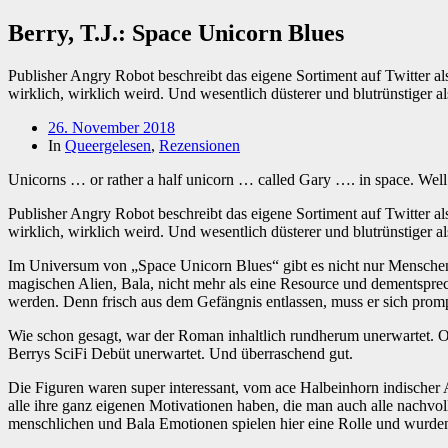
Berry, T.J.: Space Unicorn Blues
Publisher Angry Robot beschreibt das eigene Sortiment auf Twitter al
wirklich, wirklich weird. Und wesentlich düsterer und blutrünstiger a
Beitragsdatum
26. November 2018
In
Queergelesen
,
Rezensionen
Unicorns … or rather a half unicorn … called Gary …. in space. Wel
Publisher Angry Robot beschreibt das eigene Sortiment auf Twitter al
wirklich, wirklich weird. Und wesentlich düsterer und blutrünstiger a
Im Universum von „Space Unicorn Blues“ gibt es nicht nur Menschen
magischen Alien, Bala, nicht mehr als eine Resource und dementsprec
werden. Denn frisch aus dem Gefängnis entlassen, muss er sich prompt
Wie schon gesagt, war der Roman inhaltlich rundherum unerwartet. Oka
Berrys SciFi Debüt unerwartet. Und überraschend gut.
Die Figuren waren super interessant, vom ace Halbeinhorn indischer
alle ihre ganz eigenen Motivationen haben, die man auch alle nachvol
menschlichen und Bala Emotionen spielen hier eine Rolle und wurden